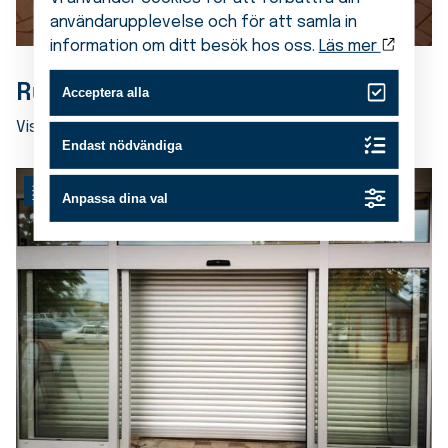
användarupplevelse och för att samla in
information om ditt besök hos oss.
Läs mer
Rulljalusi – GB 70 RC 3
Acceptera alla
Visa produkt
Endast nödvändiga
JALUSIER
Anpassa dina val